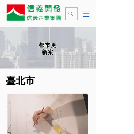
​都市更
新案
​臺北市