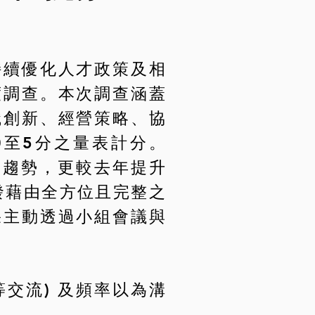
持續優化人才政策及相
度調查。本次調查涵蓋
織創新、經營策略、協
0至5分之量表計分。
之趨勢，更較去年提升
發藉由全方位且完整之
果主動透過小組會議與
等交流) 及頻率以為溝