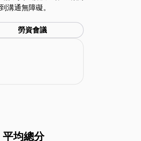
到溝通無障礙。
勞資會議
平均總分