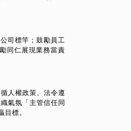
為公司標竿；鼓勵員工
激勵同仁展現業務當責
遵循人權政策、法令遵
組織氣氛「主管信任同
贏目標。