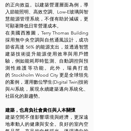
的正向效益。以建築營運層面為例，導
入節能照明、高效空調、Low-E玻璃與智
慧能源管理系統，不僅有助於減碳，更
可顯著降低日常營運成本。
在美國西雅圖，Terry Thomas Building 
採用無中央空調與自然通風設計，成功
節省高達 56% 的能源支出，並透過智慧
建築技術提升能源使用效率與用戶體
驗，例如能耗即時監測、自動調控與預
測性維護等功能。此外，瑞典打造
的 Stockholm Wood City 更是全球領先
的案例，運用數位孿生(Digital Twin)技術
與AI系統，展現永續建築邁向系統化、
社區化的新趨勢。
建築，也肩負社會責任與人本關懷
建築空間不僅影響環境與經濟，更深遠
地牽動人的健康與安全。良好的室內空