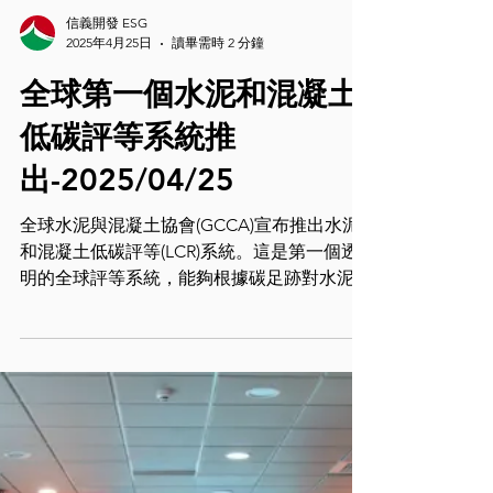
信義開發 ESG
2025年4月25日
讀畢需時 2 分鐘
全球第一個水泥和混凝土
低碳評等系統推
出-2025/04/25
全球水泥與混凝土協會(GCCA)宣布推出水泥
和混凝土低碳評等(LCR)系統。這是第一個透
明的全球評等系統，能夠根據碳足跡對水泥和