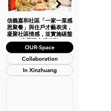
信義嘉和社區「一家一菜感
信義房屋旗下
恩聚餐」與住戶才藝表演，
凝聚社區情感，並實施碳盤
查展現永續行動
OUR-Space
2025年01月04日
Collaboration
In Xinzhuang