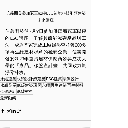
信義開發參加冠軍磁磚ESG節能科技引領建築
未來講座
信義開發於7月9日參加供應商冠軍磁磚
的ESG講座，了解其節能減碳產品與工
法，成為首家完成工廠碳盤查並獲200多
項再生綠建材標章的磁磚企業。信義開
發於2023年邀請建材供應商參與成功大
學的「嘉品」碳盤查計畫，共同致力於
淨零排放。
永續建築
永續設計
綠建築
ESG建築
環保設計
永續發展
低碳建築
環保
永續
再生建築
再生材料
低碳設計
低碳材料
最新動態