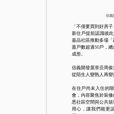
信義
「不僅要買到好房子
新住戶提前認識彼此
嘉品社區推動多場「
蓋戶數超過50戶，總
成形。
信義開發
董事長
周俊
從陌生人變熟人再變
在住戶尚未入住的
會，內容聚焦於裝修
悉社區空間與公共規
用心，讓我們能更