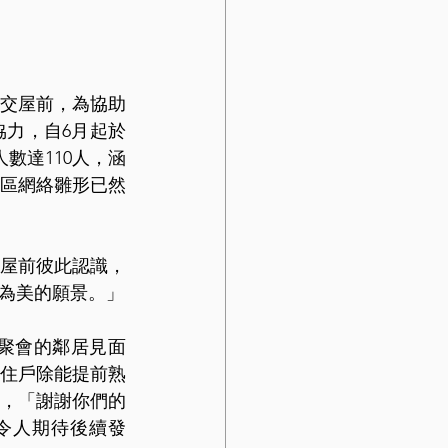
交屋前，為協助
力，自6月起於
數達110人，涵
社區網絡雛形已然
屋前彼此認識，
為美的願景。」
聚會的鄰居見面
住戶除能提前熟
，「謝謝你們的
令人期待後續發