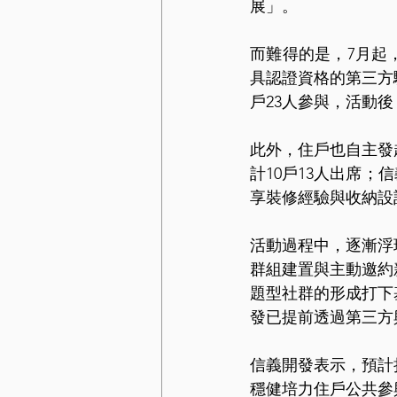
展」。
而難得的是，7月起
具認證資格的第三方
戶23人參與，活動
此外，住戶也自主發
計10戶13人出席
享裝修經驗與收納設
活動過程中，逐漸浮
群組建置與主動邀約
題型社群的形成打下
發已提前透過第三方
信義開發表示，預計
穩健培力住戶公共參