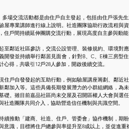
，多場交流活動都是由住戶自主發起，包括由住戶張先生
驗屋專業講師進行線上說明。社造團隊協助行政流程與資
後，住戶間持續延伸團購交流行動，展現高度自主參與動能
起至鄰近社區參訪，交流公設管理、裝修規約、環境對應
；信義開發並持續舉行鄰居見面會，針對B、C、E棟三房型
計心得，共吸引12戶28人參加，開啟後續交流。
現住戶自發發起的互助行動，例如驗屋講座籌劃、鄰近社
新鄰加入等。這些具備長期發展潛力的小群組網絡，為未
基礎。雖目前嘉品社區尚未交屋及召開區權人大會與選任
與社造團隊共同介入，協助營造信任機制與共識空間。
持續推動「建商、社造、住戶、管委會」協作機制，期盼
與意識，目標將住戶總參與率提升至8成以上，並促進重