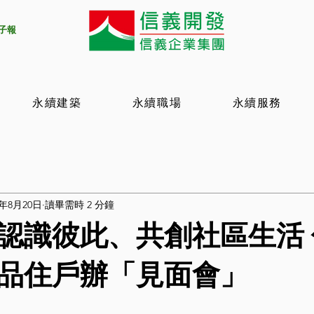
電子報
永續建築
永續職場
永續服務
5年8月20日
讀畢需時 2 分鐘
認識彼此、共創社區生活
品住戶辦「見面會」