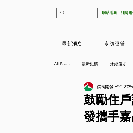
​網站地圖
​訂閱
最新消息
永續經營
All Posts
最新動態
永續漫步
信義開發 ESG
202
鼓勵住戶
發攜手嘉