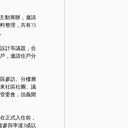
主動籌辦，邀請
料整理，共有15
。
設計等議題，合
住戶，邀請住戶分
區參訪、分樓層
來社區社團、議
管委會，信義開
在正式入住前，
複參與率達3成以