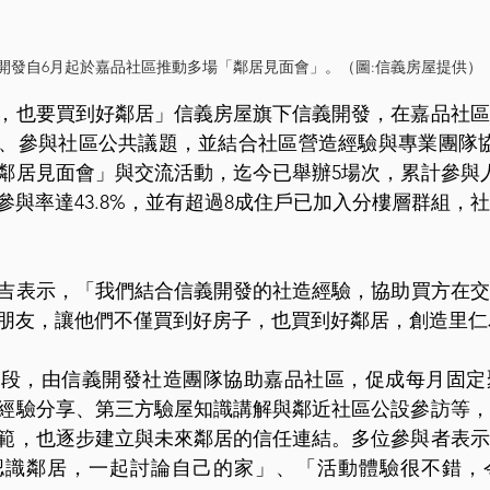
開發自6月起於嘉品社區推動多場「鄰居見面會」。（圖:信義房屋提供）
，也要買到好鄰居」信義房屋旗下信義開發，在嘉品社區
、參與社區公共議題，並結合社區營造經驗與專業團隊協
鄰居見面會」與交流活動，迄今已舉辦5場次，累計參與人
參與率達43.8%，並有超過8成住戶已加入分樓層群組，
吉表示，「我們結合信義開發的社造經驗，協助買方在交
朋友，讓他們不僅買到好房子，也買到好鄰居，創造里仁
階段，由信義開發社造團隊協助嘉品社區，促成每月固定
經驗分享、第三方驗屋知識講解與鄰近社區公設參訪等，
範，也逐步建立與未來鄰居的信任連結。多位參與者表示
認識鄰居，一起討論自己的家」、「活動體驗很不錯，