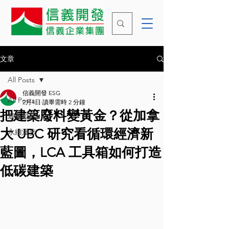
文章
All Posts
信義開發 ESG
All Posts
2月4日
讀畢需時 2 分鐘
把建築廢料變黃金？從加拿
最新動態
大 UBC 研究看循環經濟新
永續漫步
藍圖，LCA 工具箱如何打造
低碳建築