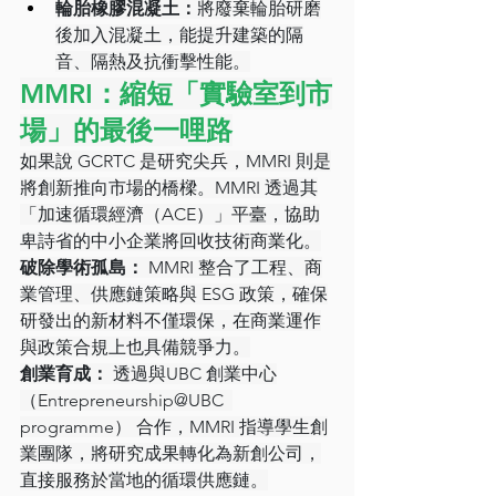
輪胎橡膠混凝土：
將廢棄輪胎研磨
後加入混凝土，能提升建築的隔
音、隔熱及抗衝擊性能。
MMRI：縮短「實驗室到市
場」的最後一哩路
如果說 GCRTC 是研究尖兵，MMRI 則是
將創新推向市場的橋樑。MMRI 透過其
「加速循環經濟（ACE）」平臺，協助
卑詩省的中小企業將回收技術商業化。
破除學術孤島：
 MMRI 整合了工程、商
業管理、供應鏈策略與 ESG 政策，確保
研發出的新材料不僅環保，在商業運作
與政策合規上也具備競爭力。
創業育成：
 透過與UBC 創業中心
（Entrepreneurship@UBC  
programme） 合作，MMRI 指導學生創
業團隊，將研究成果轉化為新創公司，
直接服務於當地的循環供應鏈。