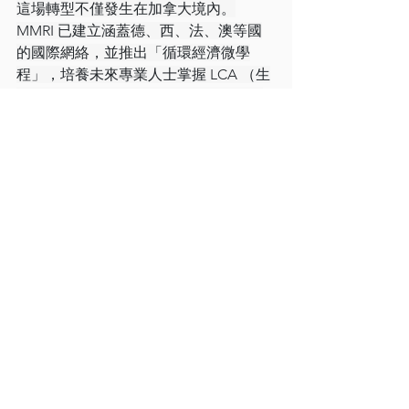
這場轉型不僅發生在加拿大境內。
MMRI 已建立涵蓋德、西、法、澳等國
的國際網絡，並推出「循環經濟微學
程」，培養未來專業人士掌握 LCA （生
命週期評估）與LCC（生命週期成本分
析）等實務工具。
資料來源：
CSRONE
永續漫步
查看全部
最新文章