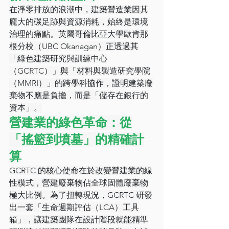
在淨零排放的浪潮中，建築營造業因其
龐大的碳足跡與資源消耗，始終是環境
治理的痛點。英屬哥倫比亞大學歐肯那
根分校（UBC Okanagan）正透過其
「綠色建築研究與訓練中心
（GCRTC）」與「材料與製造研究學院
（MMRI）」的跨學科協作，證明建築廢
棄物不應是負擔，而是「儲存在銀行的
資本」。
營建業的綠色革命：從
「搖籃到墳墓」的精確計
算
GCRTC 的核心使命在於改變營建業的線
性模式，營建廢棄物佔全球固體廢棄物
極大比例。為了扭轉現況，GCRTC 研發
出一套「生命週期評估（LCA）工具
箱」，讓建築團隊在設計階段就能精準