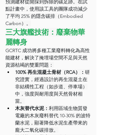
預測建材從開採到拆除的碳足跡。在試
點計畫中，使用該工具的團隊成功減少
了平均 25% 的隱含碳排（Embodied 
Carbon）。
三大旗艦技術：廢棄物華
麗轉身
GCRTC 成功將多種工業廢料轉化為高性
能建材，解決了掩埋場空間不足與天然
資源枯竭的雙重問題：
100% 再生混凝土骨材（RCA）：
研
究證實，經過設計的再生混凝土在
非結構性工程（如步道、停車場）
中，強度與耐用度與天然骨材相
當。
木灰替代水泥：
利用區域生物質發
電廠的木灰廢料替代 10-30% 的波特
蘭水泥，顯著降低水泥生產帶來的
龐大二氧化碳排放。