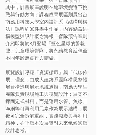
紹」、「課程成果」與「營隊預告」；
其中，計畫展區說明在地環境變遷下挑
戰與行動方向；課程成果展區則展出台
南應用科技大學室內設計系《結構與構
法》課程約30件學生作品，內容涵蓋結
構模型與設計概念海報；營隊預告區則
介紹即將於8月登場「藍色星球的警報
聲」兒童環境營隊，將永續教育延伸至
不同年齡層實作與體驗。
展覽設計呼應「資源循環」與「低碳佈
展」理念，由成大建築系團隊構思整體
展台構造與展示系統邏輯，南應大學生
團隊負責現場施工與視覺設計；展架不
採固定式材料，而是運用水管、魚線、
漁網等可再利用元素作為展示結構，展
後可完全拆解重組，實踐減廢與再利用
精神，亦呼應本次展覽對未來氣候適應
設計思考。