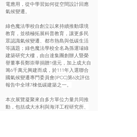
電應用，從中學習如何從空間設計回應
氣候變遷。
綠色魔法學校自創立以來持續推動環境
教育，並積極拓展科普教育，讓更多民
眾認識氣候變遷、都市熱島與低碳生活
等議題；綠色魔法學校全名為孫運璿綠
建築研究大樓，由台達集團創辦人暨榮
譽董事長鄭崇華捐贈1億元，加上成大自
籌6千萬元興建而成，於111年入選聯合
國氣候變遷專門委員會(IPCC)第6次評估
報告中全球7棟低碳建築之一。
本次展覽凝聚來自多方單位力量共同推
動，包括成大水利與海洋工程研究所、
近海水文中心、臺南市立三股國小、鹹
鹹夢享村等在地夥伴，共同整合教育部
大學社會責任(USR)計畫、教育部水域運
動推廣計畫與海洋保育署「在地守護行