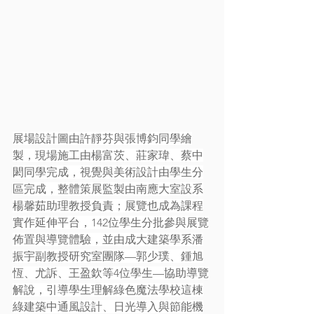
展場設計圖由許靜芬與張博鈞同學繪
製，現場施工由楊富茨、莊家瑋、蔡中
閎同學完成，視覺與美術設計由學生分
區完成，整體策展監製由南應大室設系
楊馨茹助理教授負責；展覽也成為課程
實作延伸平台，142位學生分批參與展覽
佈置與導覽體驗，並由成大建築學系潘
振宇副教授研究室團隊—郭少璞、鍾旭
恆、尤訴、王盈欽等4位學生—協助導覽
解說，引導學生理解綠色魔法學校這棟
綠建築中通風設計、日光導入與節能機