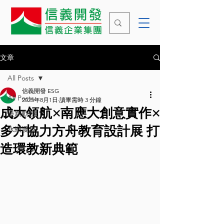
文章
All Posts
信義開發 ESG
All Posts
2025年8月1日
讀畢需時 3 分鐘
成大領航×南應大創意實作×
最新動態
多方協力方舟教育設計展 打
永續漫步
造環教新典範