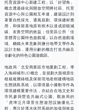
托育資源中心新建工程」以「好望角」
概念透過綠化與開放空間將社區、托育
資源中心與公園相互串連，建築設計則
著重自然採光、通風規劃、環保建材應
用，和保留基地原有樹木以達成節能減
碳、友善空間的效益；佳里區公所「佳
里體育公園特色遊戲場」以自然遊戲場
域、糖鐵火車意象與鹽分地帶文學作為
設計主軸，運用分齡的概念打造共融且
全齡化的特色公園遊戲區。
地政局「北安商業區市地重劃工程」導
入海綿城市LID概念，並規劃大面積原生
植栽複層綠植及保留現地老樹建構地區
生態跳島系統，以環境最小擾動等作為
環境建構重要作法，亦結合在地文史和
市民參與營造共融式公園。觀旅局的
「虎埤泛月環景生態遊憩設施優化工
程」專注於濱水休憩系統的加值與效益