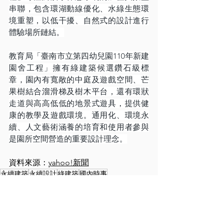
串聯，包含環湖動線優化、水綠生態環
境重塑，以低干擾、自然式的設計進行
體驗場所鏈結。
教育局「臺南市立第四幼兒園110年新建
園舍工程」擁有綠建築候選鑽石級標
章，園內有寬敞的中庭及遊戲空間、芒
果樹結合溜滑梯及樹木平台，還有環狀
走道與高高低低的地景式遊具，提供健
康的教學及遊戲環境。通用化、環境永
續、人文藝術涵養的培育和使用者參與
是園所空間營造的重要設計理念。
資料來源：
yahoo!新聞
永續建築
永續設計
綠建築
國內時事
永續漫步