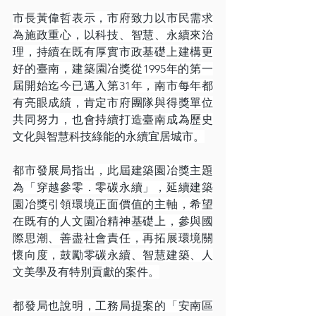
市長黃偉哲表示，市府致力以市民需求
為施政重心，以科技、智慧、永續來治
理，持續在既有厚實市政基礎上建構更
好的臺南，建築園冶獎從1995年的第一
屆開始迄今已邁入第31年，南市每年都
有亮眼成績，肯定市府團隊與得獎單位
共同努力，也會持續打造臺南成為歷史
文化與智慧科技綠能的永續宜居城市。
都市發展局指出，此屆建築園冶獎主題
為「穿越參零．零碳永續」，延續建築
園冶獎引領環境正面價值的主軸，希望
在既有的人文園冶精神基礎上，參與國
際思潮、善盡社會責任，再拓展環境關
懷向度，鼓勵零碳永續、智慧建築、人
文美學及有特別貢獻的案件。
都發局也說明，工務局提案的「安南區