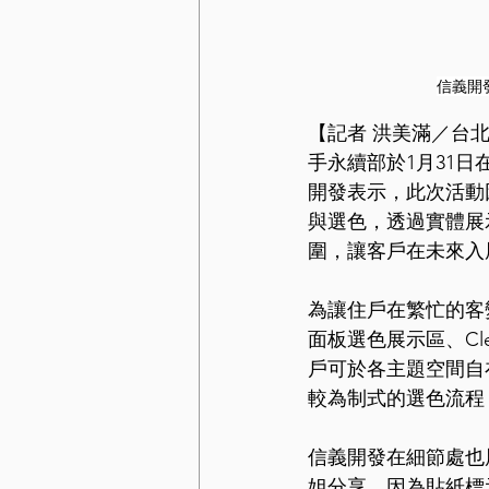
信義開
【記者 洪美滿／台
手永續部於1月31日
開發表示，此次活動
與選色，透過實體展
圍，讓客戶在未來入
為讓住戶在繁忙的客
面板選色展示區、C
戶可於各主題空間自
較為制式的選色流程
信義開發在細節處也
姐分享，因為貼紙標