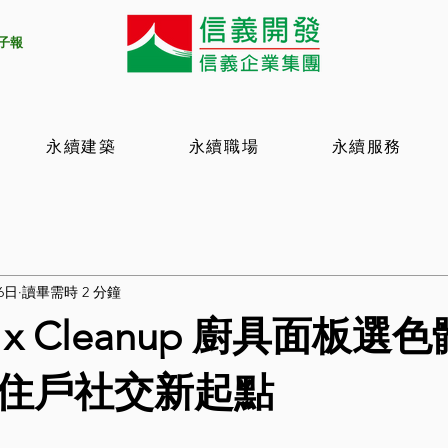
電子報
永續建築
永續職場
永續服務
6日
讀畢需時 2 分鐘
x Cleanup 廚具面板選
住戶社交新起點