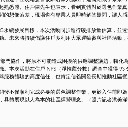
起熟悉感。住戶陳先生也表示，看到實體對於選色作業真
間的想像落差，現場也有專業人員即時解答疑問，讓人感
SG永續發展目標，本次活動同步進行碳排放量估算，並透
動。未來將持續倡議住戶多利用大眾運輸參與社區活動，
跨部門協作，將原本可能造成困擾的供應調整議題，轉化
。本次活動在住戶 NPS（淨推薦分數）調查中獲得 93
與服務體驗的高度信任，也肯定信義開發長期推動社區營
開發不僅順利完成必要的選色調整作業，更於入住前即為
，具體展現以人為本的社區經營理念。（照片記者洪美滿