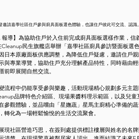
發邀請嘉學社區住戶參與廚具面板選色體驗，也讓住戶彼此可交流、認識
北 報導】為協助住戶於入住前完成廚具面板選樣作業，信
在Cleanup民生旗艦店舉辦「嘉學社區廚具參訪暨面板選
因日本原廠面板供應調整，為降低住戶疑慮，邀請住戶親
示與專業導覽，協助住戶充分理解產品特性，同時藉由輕
厝前即展開自然交流。
變流程中仍能享受參與樂趣，活動現場精心規劃多元主題
leanup品牌特色介紹區、現場果醬料理示範區，以及兒
在參觀體驗，並品嚐由「星嫵蔬」星馬主廚精心準備的蔬
，轉化為一場輕鬆愉悅的生活交流聚會。
展現社區營造巧思，在簽到處提供標註樓層與姓名的名牌
示清楚，在現場驚喜被鄰居家人認出，進而結識了未來E