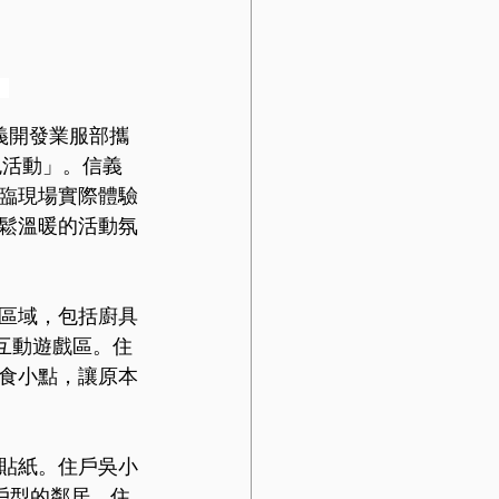
。
義開發業服部攜
色活動」。信義
臨現場實際體驗
鬆溫暖的活動氛
區域，包括廚具
童互動遊戲區。住
食小點，讓原本
貼紙。住戶吳小
戶型的鄰居，住